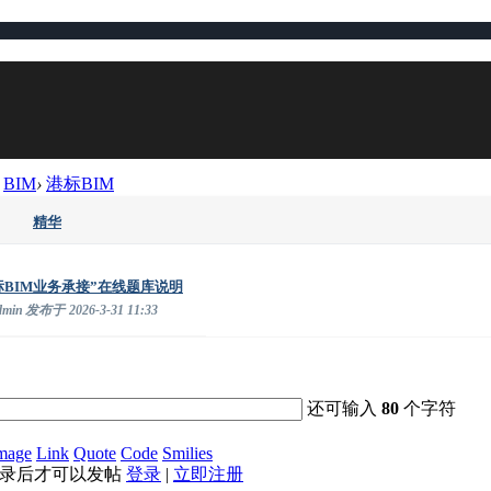
BIM
›
港标BIM
精华
0
BIM业务承接”在线题库说明
dmin
发布于
2026-3-31 11:33
还可输入
80
个字符
mage
Link
Quote
Code
Smilies
登录后才可以发帖
登录
|
立即注册