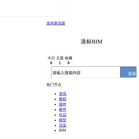
发布新话题
港标BIM
今日
主题
收藏
0
1
0
搜索
热门节点
资讯
教程
插件
硬件
作品
模型
渲染
BIM