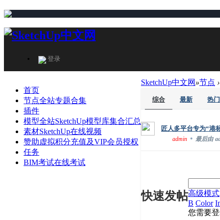
登录
SketchUp中文网
»
节点
›
首页
综合
最新
热门
节点
全站专题合集
插件
模型
全站SketchUp模型库集合汇总
匠人多平台专为“港标
素材
SketchUp在线视频
•
admin
最后由
a
赞助
虚拟积分充值及VIP会员授权
任务
BIM考试
在线考试
高级模式
快速发帖
B
Color
I
您需要