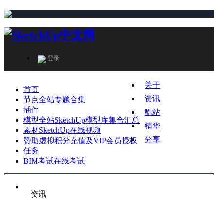
登录
关于
首页
资讯
节点
全站专题合集
插件
酷站
模型
全站SketchUp模型库集合汇总
精华
素材
SketchUp在线视频
分享
赞助
虚拟积分充值及VIP会员授权
任务
BIM考试
在线考试
资讯