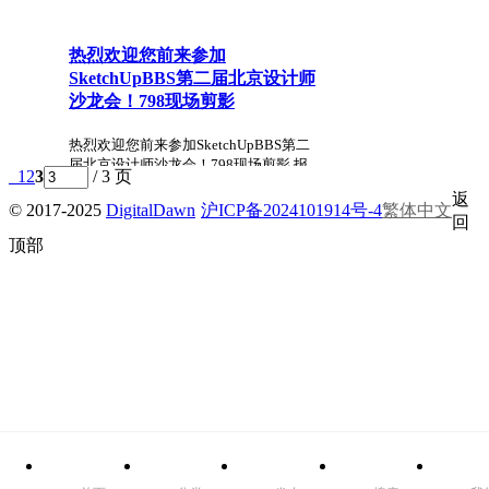
热烈欢迎您前来参加
SketchUpBBS第二届北京设计师
沙龙会！798现场剪影
热烈欢迎您前来参加SketchUpBBS第二
届北京设计师沙龙会！798现场剪影 报
1
2
3
/ 3 页
名和沙龙会详细内容，请点击这儿。
返
http://www.sketchupbbs.com/thread-
© 2017-2025
DigitalDawn
沪ICP备2024101914号-4
繁体中文
62940-1-1.html 今天中午前去北京798艺
回
术中心看现场，令人耳目一新，整 ...
顶部