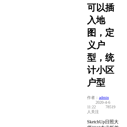
可以插
入地
图，定
义户
型，统
计小区
户型
作者：
admin
2020-4-6
11:22
78519
人关注
SketchUp日照大