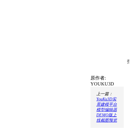
扫
原作者:
YOUKU3D
上一篇：
YouKu3D实
景建模平台
模型编辑器
DEMO版上
线截图预览