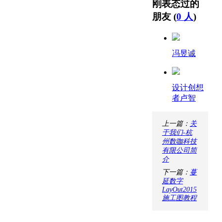
刚表态过的
朋友 (
0 人
)
冯昱诚
设计创想
者卢智
上一篇：
关
于我们-杭
州数咖科技
有限公司简
介
下一篇：
蔓
延数字
LayOut2015
施工图教程