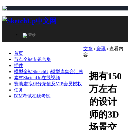
登录
文章
›
资讯
›
查看内
首页
容
节点
全站专题合集
插件
模型
全站SketchUp模型库集合汇总
拥有150
素材
SketchUp在线视频
赞助
虚拟积分充值及VIP会员授权
万左右
任务
BIM考试
在线考试
的设计
师的3D
场景交