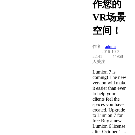
作您的
VR场景
空间！
作者：
admin
2016-10-3
22:41
44968
人关注
Lumion 7 is
coming! The new
version will make
it easier than ever
to help your
clients feel the
spaces you have
created. Upgrade
to Lumion 7 for
free Buy a new
Lumion 6 license
after October 1 ...