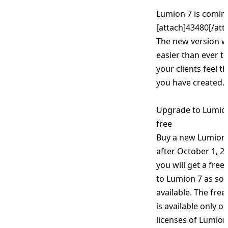
Lumion 7 is comin
[attach]43480[/att
The new version wi
easier than ever t
your clients feel t
you have created.
Upgrade to Lumion
free
Buy a new Lumion 
after October 1, 2
you will get a fre
to Lumion 7 as soon
available. The fre
is available only o
licenses of Lumion