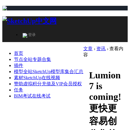
登录
文章
›
资讯
›
查看内
首页
容
节点
全站专题合集
插件
模型
全站SketchUp模型库集合汇总
Lumion
素材
SketchUp在线视频
7 is
赞助
虚拟积分充值及VIP会员授权
任务
coming!
BIM考试
在线考试
更快更
容易创